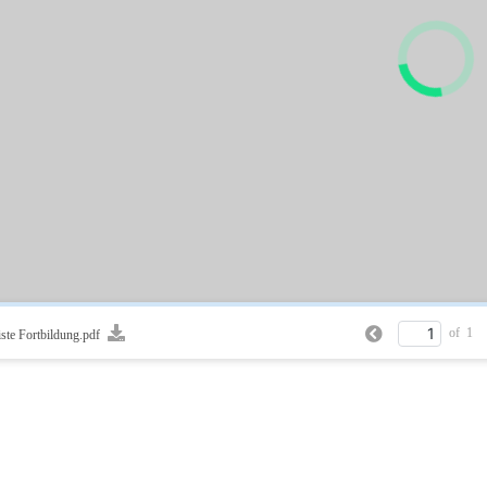
of
1
ste Fortbildung.pdf