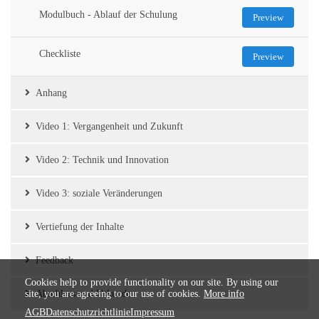
Modulbuch - Ablauf der Schulung
Preview
Checkliste
Preview
Anhang
Video 1: Vergangenheit und Zukunft
Video 2: Technik und Innovation
Video 3: soziale Veränderungen
Vertiefung der Inhalte
Feedback
Cookies help to provide functionality on our site. By using our
site, you are agreeing to our use of cookies.
Abschluss und Urkunde
More info
AGB
Datenschutzrichtlinie
Impressum